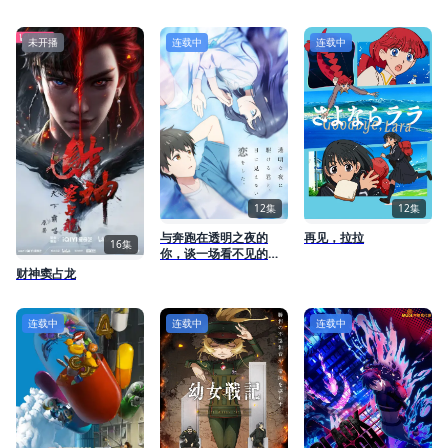
未开播
连载中
连载中
12集
12集
与奔跑在透明之夜的
再见，拉拉
16集
你，谈一场看不见的恋
爱
财神窦占龙
连载中
连载中
连载中