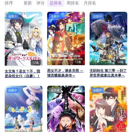
排序
更新
评分
总排名
周排名
月排名
连载中
连载中
连载中
14集
12集
12集
无职转生 第三季 ～到了
恶女不才，请多关照 ～
女主角？圣女？不，我
异世界就拿出真本事～
雏宫蝶鼠换身传～
是杂役女仆（自豪）！
连载中
未开播
连载中