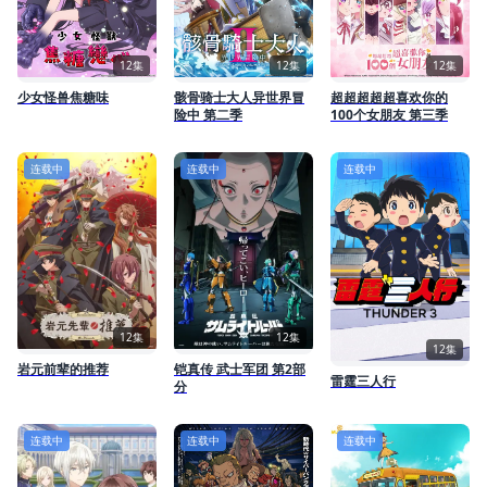
12集
12集
12集
骸骨骑士大人异世界冒
超超超超超喜欢你的
少女怪兽焦糖味
险中 第二季
100个女朋友 第三季
连载中
连载中
连载中
12集
12集
12集
岩元前辈的推荐
铠真传 武士军团 第2部
雷霆三人行
分
连载中
连载中
连载中