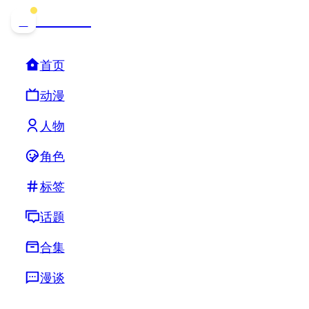
哒可哒可
D
首页
动漫
人物
角色
标签
话题
合集
漫谈