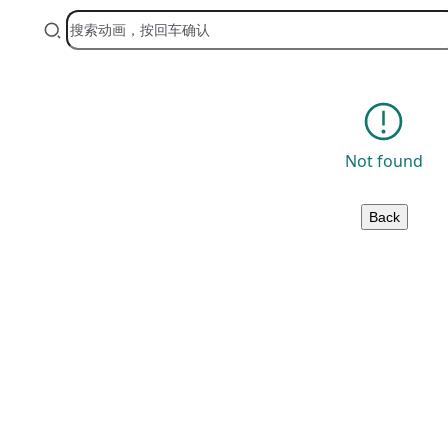
Not found
Back