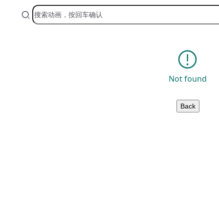
Not found
Back