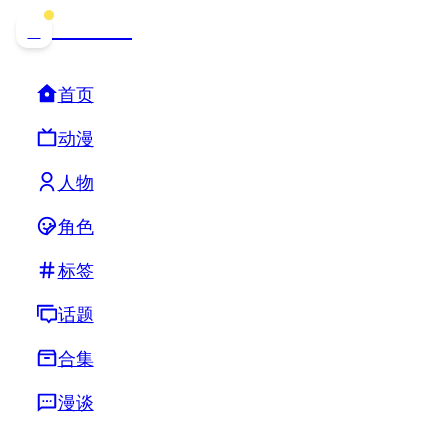
哒可哒可
D
首页
动漫
人物
角色
标签
话题
合集
漫谈