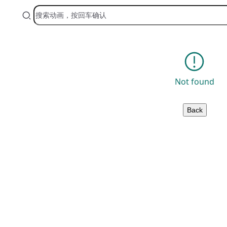
Not found
Back