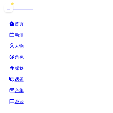
哒可哒可
D
首页
动漫
人物
角色
标签
话题
合集
漫谈