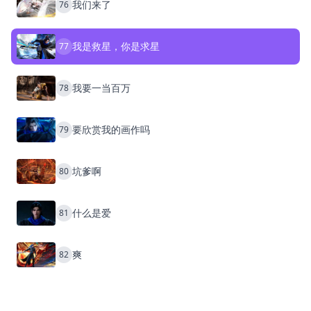
我们来了
76
我是救星，你是求星
77
我要一当百万
78
要欣赏我的画作吗
79
坑爹啊
80
什么是爱
81
爽
82