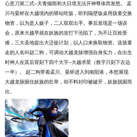
心意刀第二式--天青烟雨和大日境无法开神尊体而发愁。 孟
川与晏烬在大越境内的驿站吃饭，听到隔壁饭桌用孩童交换
物资，以为是人贩子，二人双双出手。事后发现是一场误
会，原来大越早就在妖族的攻打下沦陷了，为不让百姓受
难，三大圣地提出大迁徙计划，以人口来换取物资。送孩童
走的人名叫赵二狗，可调动大越龙脉增强自身实力，在出生
时神人在其后背刻下四个大字--大越求星（救字只刻下左边
一半）。 赵二狗带着孟川、晏烬进入到南阳港，本想展现
大越龙脉困住妖族的壮举，却不料封印被破开，妖族脱困而
出。