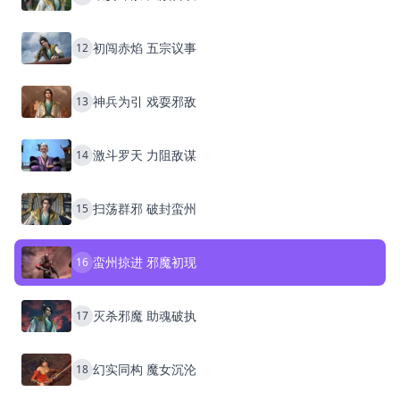
初闯赤焰 五宗议事
12
神兵为引 戏耍邪敌
13
激斗罗天 力阻敌谋
14
扫荡群邪 破封蛮州
15
蛮州掠进 邪魔初现
16
灭杀邪魔 助魂破执
17
幻实同构 魔女沉沦
18