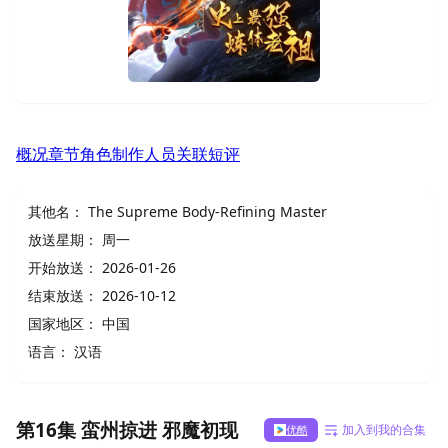
概况
章节
角色
制作人员
关联
短评
其他名：
The Supreme Body-Refining Master
放送星期：
周一
开始放送：
2026-01-26
结束放送：
2026-10-12
国家地区：
中国
语言：
汉语
第16集 蛮州掠进 邪魔初现
加入到我的合集
优酷