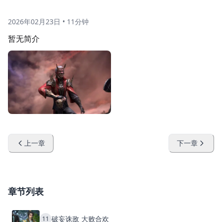
2026年02月23日
•
11分钟
暂无简介
上一章
下一章
章节列表
破妄诛敌 大败合欢
11