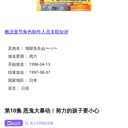
概况
章节
角色
制作人员
关联
短评
其他名：
地獄先生ぬ〜べ〜
放送星期：
周六
开始放送：
1996-04-13
结束放送：
1997-08-07
国家地区：
日本
语言：
日语
第10集 恶鬼大暴动！努力的孩子要小心
加入到我的合集
AniDB