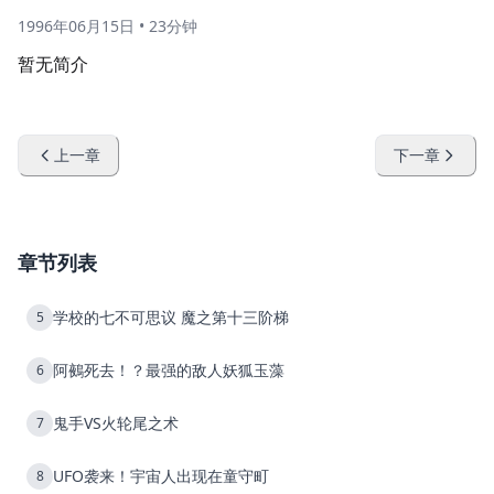
1996年06月15日
•
23分钟
暂无简介
上一章
下一章
章节列表
学校的七不可思议 魔之第十三阶梯
5
阿鵺死去！？最强的敌人妖狐玉藻
6
鬼手VS火轮尾之术
7
UFO袭来！宇宙人出现在童守町
8