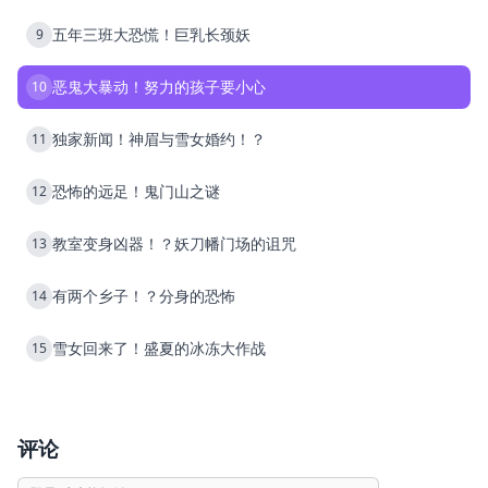
五年三班大恐慌！巨乳长颈妖
9
恶鬼大暴动！努力的孩子要小心
10
独家新闻！神眉与雪女婚约！？
11
恐怖的远足！鬼门山之谜
12
教室变身凶器！？妖刀幡门场的诅咒
13
有两个乡子！？分身的恐怖
14
雪女回来了！盛夏的冰冻大作战
15
评论