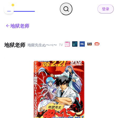
哒可哒可
D
登录
地狱老师
地狱老师
地獄先生ぬ〜べ〜
TV