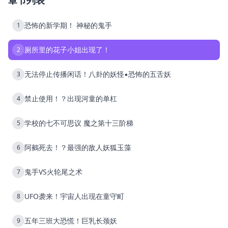
章节列表
恐怖的新学期！ 神秘的鬼手
1
厕所里的花子小姐出现了！
2
无法停止传播闲话！八卦的妖怪▪恐怖的五舌妖
3
禁止使用！？出现河童的单杠
4
学校的七不可思议 魔之第十三阶梯
5
阿鵺死去！？最强的敌人妖狐玉藻
6
鬼手VS火轮尾之术
7
UFO袭来！宇宙人出现在童守町
8
五年三班大恐慌！巨乳长颈妖
9