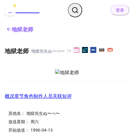
哒可哒可
D
登录
地狱老师
地狱老师
地獄先生ぬ〜べ〜
TV
概况
章节
角色
制作人员
关联
短评
其他名：
地獄先生ぬ〜べ〜
放送星期：
周六
开始放送：
1996-04-13