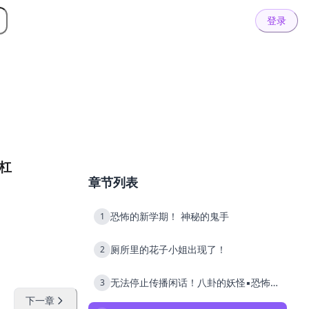
登录
杠
章节列表
恐怖的新学期！ 神秘的鬼手
1
厕所里的花子小姐出现了！
2
无法停止传播闲话！八卦的妖怪▪恐怖的
3
五舌妖
下一章