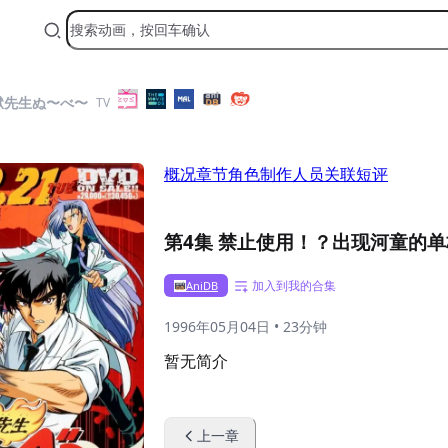
獄先生ぬ〜べ〜
TV
概况
章节
角色
制作人员
关联
短评
第4集 禁止使用！？出现河童的单
加入到我的合集
AniDB
1996年05月04日
•
23分钟
暂无简介
上一章