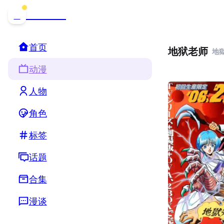
哒可哒可
D
首页
地狱老师
地
动漫
人物
角色
标签
话题
合集
漫谈