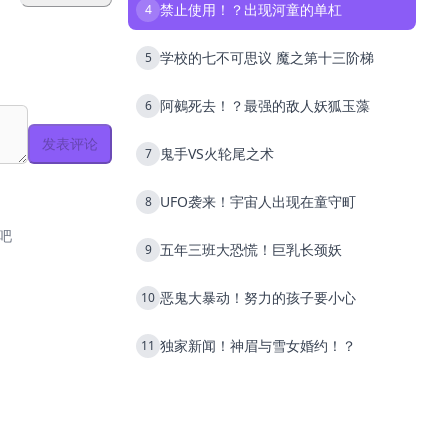
禁止使用！？出现河童的单杠
4
学校的七不可思议 魔之第十三阶梯
5
阿鵺死去！？最强的敌人妖狐玉藻
6
发表评论
鬼手VS火轮尾之术
7
UFO袭来！宇宙人出现在童守町
8
吧
五年三班大恐慌！巨乳长颈妖
9
恶鬼大暴动！努力的孩子要小心
10
独家新闻！神眉与雪女婚约！？
11