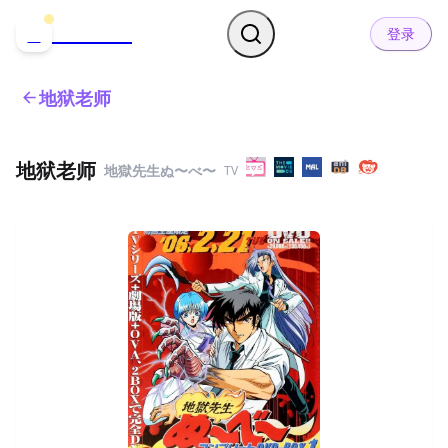
哒可哒可
D
登录
地狱老师
地狱老师
地獄先生ぬ〜べ〜
TV