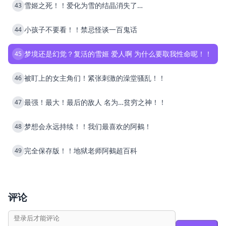
雪姬之死！！爱化为雪的结晶消失了…
43
小孩子不要看！！禁忌怪谈一百鬼话
44
梦境还是幻觉？复活的雪姬 爱人啊 为什么要取我性命呢！！
45
被盯上的女主角们！紧张刺激的澡堂骚乱！！
46
最强！最大！最后的敌人 名为…贫穷之神！！
47
梦想会永远持续！！我们最喜欢的阿鵺！
48
完全保存版！！地狱老师阿鵺超百科
49
评论