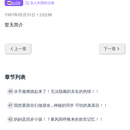
加入到我的合集
AniDB
1997年05月31日
•
23分钟
暂无简介
上一章
下一章
章节列表
水手服燃烧起来了！无法隐藏的东名的热情！！
40
我想要跟你们做朋友…神秘的同学 可怕的真面目！！
41
妈妈是四岁小孩！？暴风雨呼唤来的前世记忆！！
42