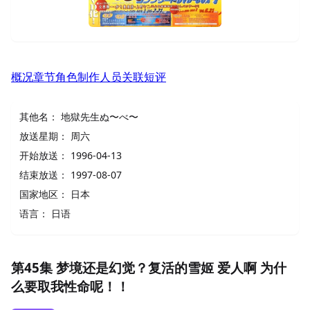
概况
章节
角色
制作人员
关联
短评
其他名：
地獄先生ぬ〜べ〜
放送星期：
周六
开始放送：
1996-04-13
结束放送：
1997-08-07
国家地区：
日本
语言：
日语
第45集 梦境还是幻觉？复活的雪姬 爱人啊 为什
么要取我性命呢！！