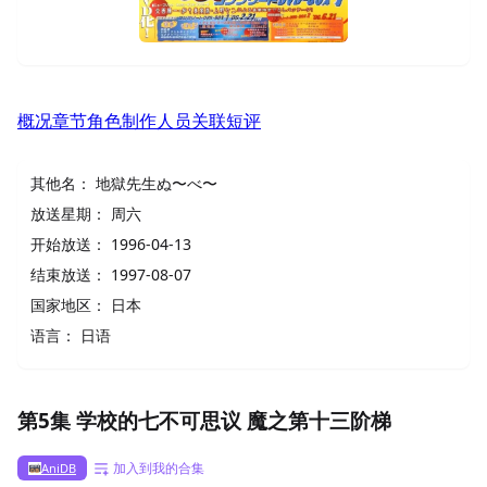
概况
章节
角色
制作人员
关联
短评
其他名：
地獄先生ぬ〜べ〜
放送星期：
周六
开始放送：
1996-04-13
结束放送：
1997-08-07
国家地区：
日本
语言：
日语
第5集 学校的七不可思议 魔之第十三阶梯
加入到我的合集
AniDB