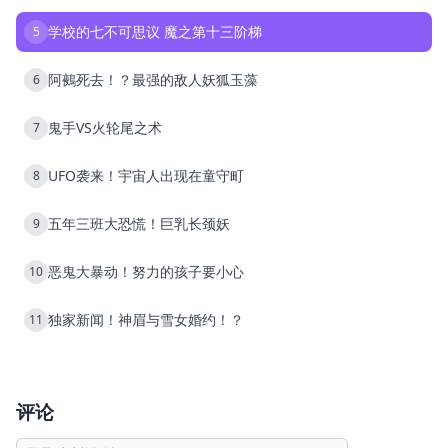
学校的七不可思议 魔之第十三阶梯
5
阿鵺死去！？最强的敌人妖狐玉藻
6
鬼手VS火轮尾之术
7
UFO袭来！宇宙人出现在童守町
8
五年三班大恐慌！巨乳长颈妖
9
恶鬼大暴动！努力的孩子要小心
10
独家新闻！神眉与雪女婚约！？
11
评论