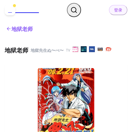
哒可哒可
D
登录
地狱老师
地狱老师
地獄先生ぬ〜べ〜
TV