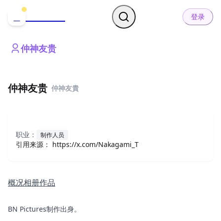
哒可哒可
D
登录
仲神友贵
仲神友贵
仲神友貴
职业：
制作人员
引用来源：
https://x.com/Nakagami_T
概况
相册
作品
BN Pictures制作出身。