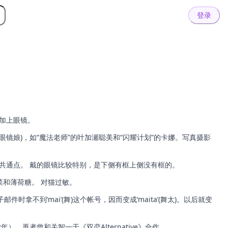
登录
加上眼镜。
镜娘)，如“魔法老师”的叶加瀬聪美和“闪耀计划”的卡娜。写真摄影
共通点。 戴的眼镜比较特别，是下侧有框上侧没有框的。
菜和薄荷糖。 对猫过敏。
时拿不到‘mai’(舞)这个帐号，因而变成‘maita’(舞太)。以后就变
）。再者曾和关智一于《双恋Alternative》合作。