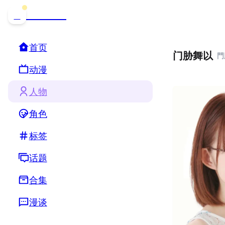
哒可哒可
D
首页
门胁舞以
門
动漫
人物
角色
标签
话题
合集
漫谈