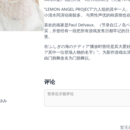
“LEMON ANGEL PROJECT”六人组的
小清水同演动画较多。 与男性声优的柿原彻也
喜欢的画家是Paul Delvaux。（节录自江ノ岛ベイ
买，并曾经有一段把所有游戏发售日都牢记的日子
煲。
在‘ふしぎの海のナディア’播放时曾经是其大爱
ア其中一位登场人物的名字）”。为新作游戏出演之
由门胁舞改名为门胁舞以。
评论
村ゆみ
暂无