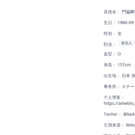
其他名：
門脇舞
生日：
1980-09
性别：
女
音乐人
职业：
血型：
O
身高：
157cm
出生地：
日本·
事务所：
スチー
个人博客：
https://ameblo.
Twitter：
@kad
引用来源：
Wiki