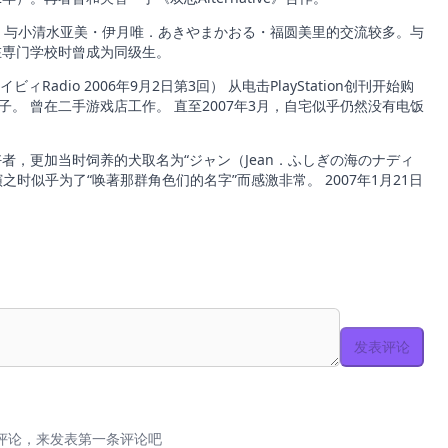
其中一人。 与小清水亚美・伊月唯．あきやまかおる・福圆美里的交流较多。与
在専门学校时曾成为同级生。
ビィRadio 2006年9月2日第3回） 从电击PlayStation创刊开始购
。 曾在二手游戏店工作。 直至2007年3月，自宅似乎仍然没有电饭
好者，更加当时饲养的犬取名为“ジャン（Jean．ふしぎの海のナディ
时似乎为了“唤著那群角色们的名字”而感激非常。 2007年1月21日
发表评论
评论，来发表第一条评论吧