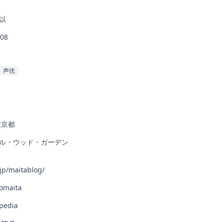
以
-08
声优
东京都
ル・ウッド・ガーデン
jp/maitablog/
omaita
pedia