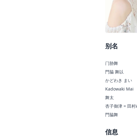
别名
门胁舞
門脇 舞以
かどわき まい
Kadowaki Mai
舞太
杏子御津 = 田
門脇舞
信息