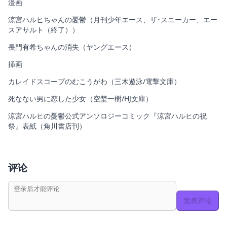
漫画
涼宮ハルヒちゃんの憂鬱（月刊少年エース、ザ･スニーカー、エー
スアサルト（終了））
長門有希ちゃんの消失（ヤングエース）
挿画
カレイドスコープのむこうがわ（三木遊泳/電撃文庫）
死なない男に恋した少女（空埜一樹/HJ文庫）
涼宮ハルヒの憂鬱公式アンソロジーコミック『涼宮ハルヒの祝
祭』表紙（角川書店刊）
评论
发表评论