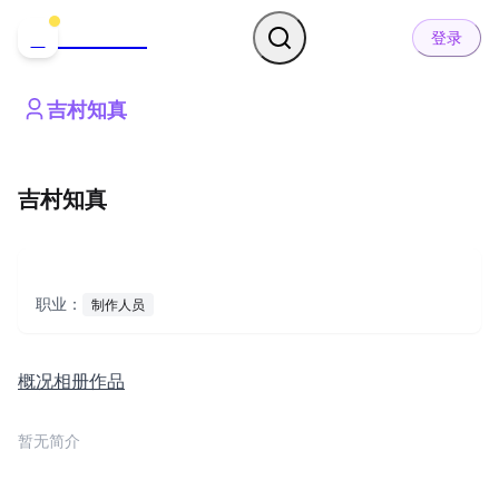
哒可哒可
D
登录
吉村知真
吉村知真
职业：
制作人员
概况
相册
作品
暂无简介