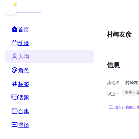
哒可哒可
D
首页
村崎友彦
动漫
人物
信息
角色
其他名：
村崎友
标签
制作人
职业：
话题
加入到我的合
合集
漫谈