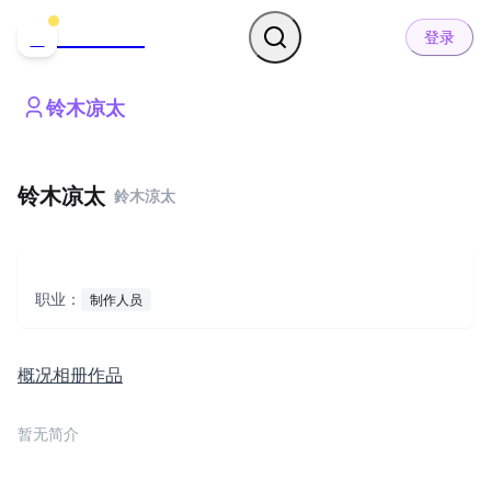
哒可哒可
D
登录
铃木凉太
铃木凉太
鈴木涼太
职业：
制作人员
概况
相册
作品
暂无简介