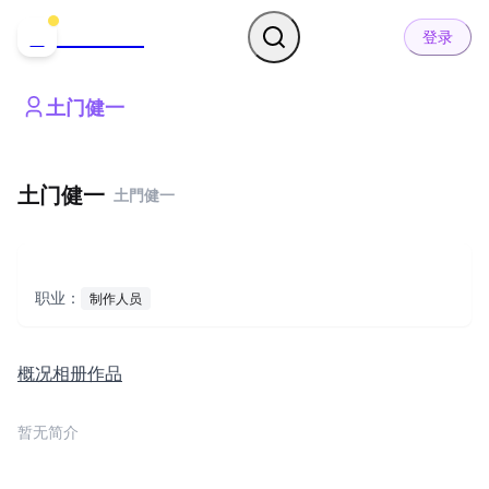
哒可哒可
D
登录
土门健一
土门健一
土門健一
职业：
制作人员
概况
相册
作品
暂无简介