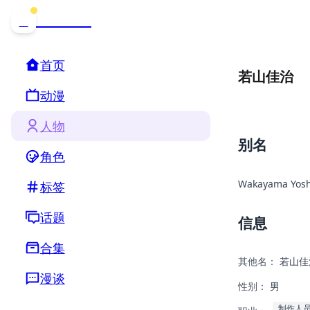
哒可哒可
D
首页
若山佳治
动漫
人物
别名
角色
Wakayama Yosh
标签
话题
信息
合集
其他名：
若山佳
漫谈
性别：
男
制作人