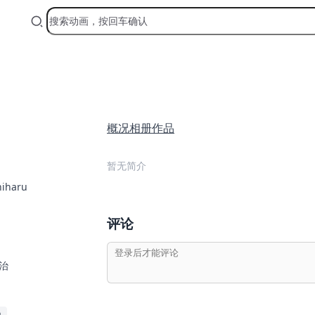
概况
相册
作品
暂无简介
iharu
评论
治
员