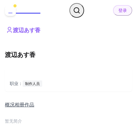
哒可哒可
D
登录
渡辺あす香
渡辺あす香
职业：
制作人员
概况
相册
作品
暂无简介