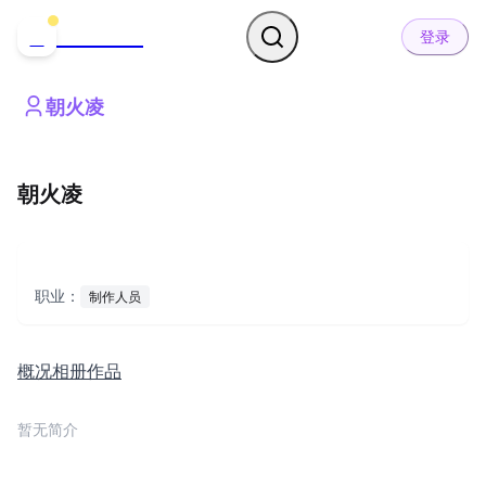
哒可哒可
D
登录
朝火凌
朝火凌
职业：
制作人员
概况
相册
作品
暂无简介