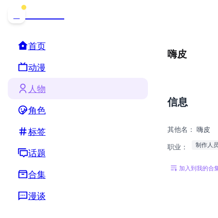
哒可哒可
D
首页
嗨皮
动漫
人物
信息
角色
其他名：
嗨皮
标签
制作人
职业：
话题
加入到我的合
合集
漫谈