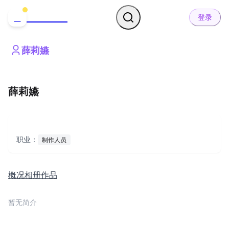
哒可哒可
D
登录
薛莉嬿
薛莉嬿
职业：
制作人员
概况
相册
作品
暂无简介