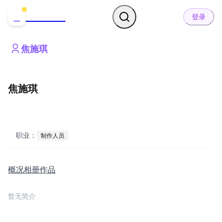
哒可哒可
D
登录
焦施琪
焦施琪
职业：
制作人员
概况
相册
作品
暂无简介