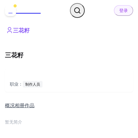
哒可哒可
D
登录
三花籽
三花籽
职业：
制作人员
概况
相册
作品
暂无简介