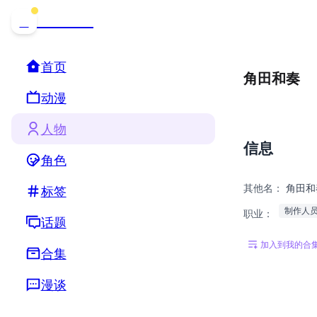
哒可哒可
D
首页
角田和奏
动漫
人物
信息
角色
其他名：
角田和
标签
制作人
职业：
话题
加入到我的合
合集
漫谈