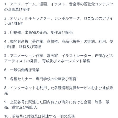
1．アニメ、ゲーム、漫画、イラスト、音楽等の視聴覚コンテンツ
の企画及び制作
2．オリジナルキャラクター、シンボルマーク、ロゴなどのデザイ
ン及び制作
3．印刷物、出版物の企画、制作及び販売
4．知的財産権（著作権、商標権、商品化権等）の実施、利用、使
用許諾、維持及び管理
5．アニメーション作家、漫画家、イラストレーター、声優などの
アーティストの発掘、 育成及びマネージメント業務
6．一般労働者派遣業
7．各種セミナー、専門学校の企画及び運営
8．インターネットを利用した各種情報提供サービスおよび通信販
売
9．上記各号に関連した国内および海外における企画、制作、販
売、運営及び輸出入
10．前各号に付随又は関連する一切の業務