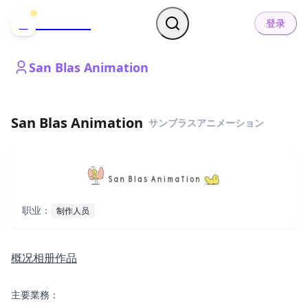
哒可哒可
D
登录
San Blas Animation
San Blas Animation
サンブラスアニメーション
职业：
制作人员
概况
相册
作品
主要業務：