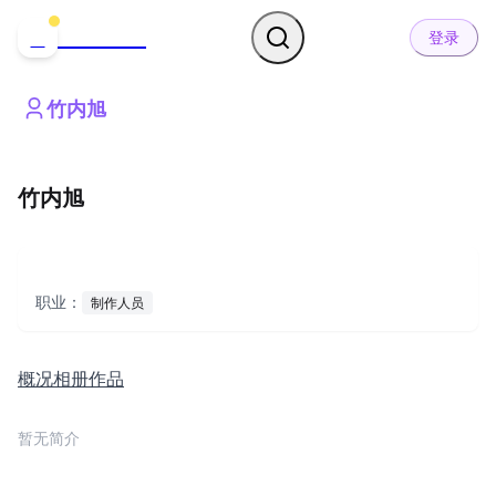
哒可哒可
D
登录
竹内旭
竹内旭
职业：
制作人员
概况
相册
作品
暂无简介