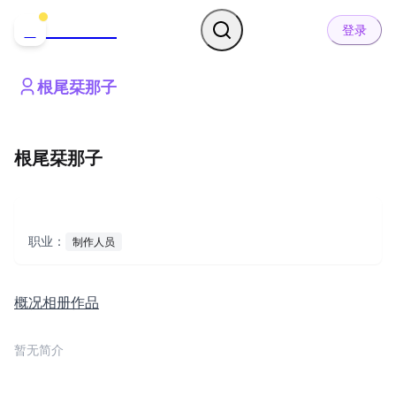
哒可哒可
D
登录
根尾栞那子
根尾栞那子
职业：
制作人员
概况
相册
作品
暂无简介