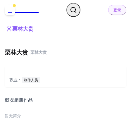
哒可哒可
D
登录
栗林大贵
栗林大贵
栗林大貴
职业：
制作人员
概况
相册
作品
暂无简介