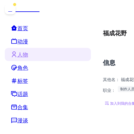
哒可哒可
D
首页
福成花野
动漫
人物
信息
角色
其他名：
福成花
标签
制作人
职业：
话题
加入到我的合
合集
漫谈