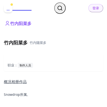
哒可哒可
D
登录
竹内阳菜多
竹内阳菜多
竹内陽菜多
职业：
制作人员
概况
相册
作品
Snowdrop所属。