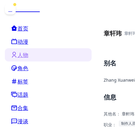
哒可哒可
D
首页
章轩玮
章軒
动漫
人物
别名
角色
Zhang Xuanwei
标签
话题
信息
合集
其他名：
章軒玮
漫谈
制作人
职业：