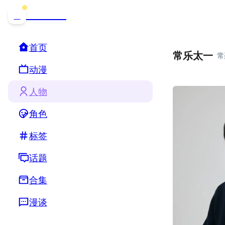
哒可哒可
D
首页
常乐太一
常
动漫
人物
角色
标签
话题
合集
漫谈