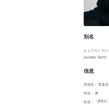
别名
じょうらく たい
Jouraku Taichi
信息
其他名：
常楽太
性别：
男
音乐人
职业：