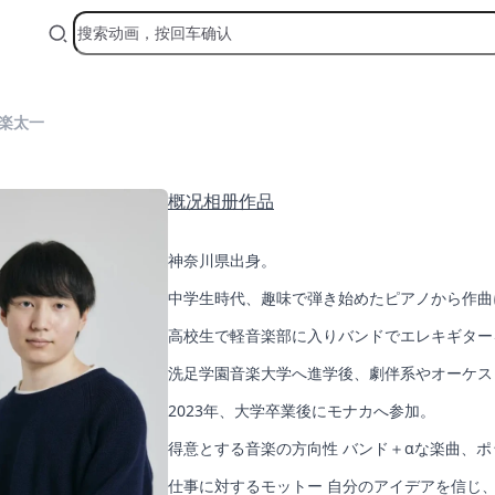
楽太一
概况
相册
作品
神奈川県出身。
中学生時代、趣味で弾き始めたピアノから作曲
高校生で軽音楽部に入りバンドでエレキギター
洗足学園音楽大学へ進学後、劇伴系やオーケス
2023年、大学卒業後にモナカへ参加。
得意とする音楽の方向性 バンド＋αな楽曲、
仕事に対するモットー 自分のアイデアを信じ