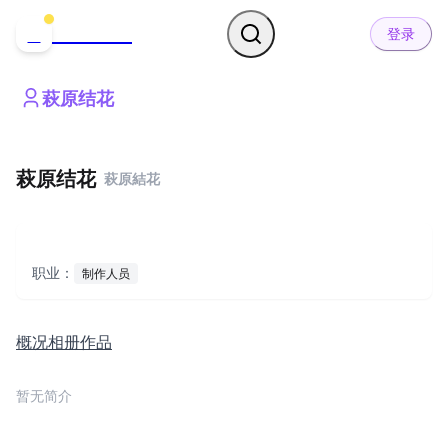
哒可哒可
D
登录
萩原结花
萩原结花
萩原結花
职业：
制作人员
概况
相册
作品
暂无简介