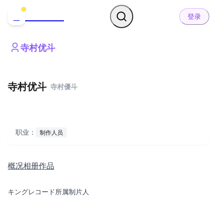
哒可哒可
D
登录
寺村优斗
寺村优斗
寺村優斗
职业：
制作人员
概况
相册
作品
キングレコード所属制片人