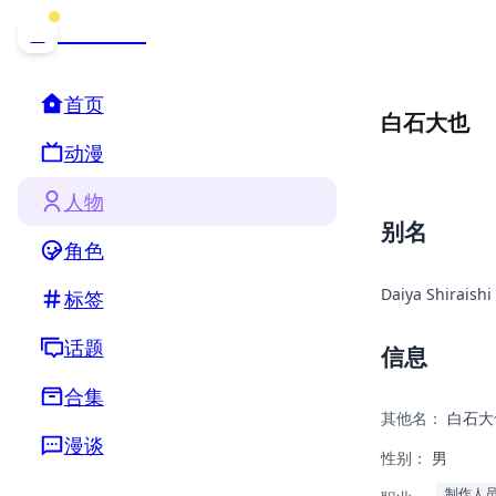
哒可哒可
D
首页
白石大也
动漫
人物
别名
角色
Daiya Shiraishi
标签
话题
信息
合集
其他名：
白石大
漫谈
性别：
男
制作人