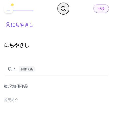
哒可哒可
D
登录
にちやきし
にちやきし
职业：
制作人员
概况
相册
作品
暂无简介