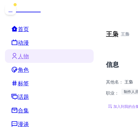
哒可哒可
D
首页
王枭
王梟
动漫
人物
信息
角色
其他名：
王梟
标签
制作人
职业：
话题
加入到我的合
合集
漫谈