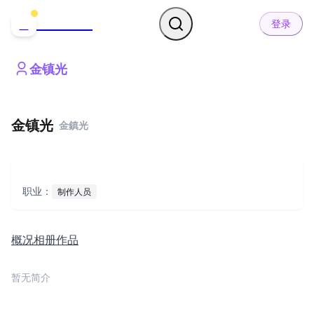
哒可哒可
D
登录
金镇光
金镇光
金鎮光
职业：
制作人员
概况
相册
作品
暂无简介