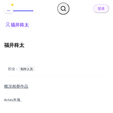
哒可哒可
D
登录
福井柊太
福井柊太
职业：
制作人员
概况
相册
作品
Actas所属。