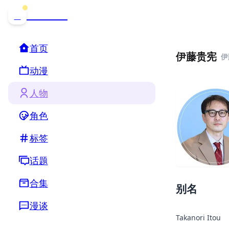
哒可哒可
D
首页
伊藤贵宪
伊
动漫
人物
角色
标签
话题
合集
别名
漫谈
Takanori Itou