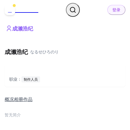
哒可哒可
D
登录
成濑浩纪
成濑浩纪
なるせひろのり
职业：
制作人员
概况
相册
作品
暂无简介