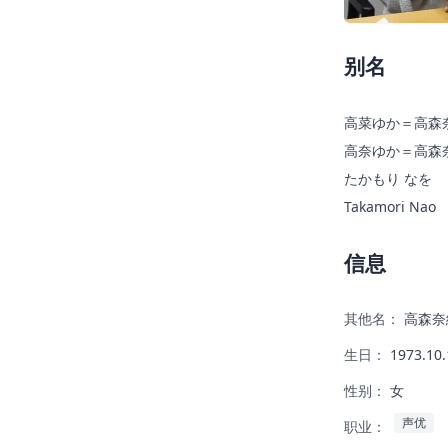
别名
高菜ゆか＝高森
高奈ゆか＝高森
たかもり なを
Takamori Nao
信息
其他名：
高森奈
生日：
1973.10.
性别：
女
声优
职业：