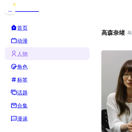
哒可哒可
D
首页
高森奈绪
高
动漫
人物
角色
标签
话题
合集
漫谈