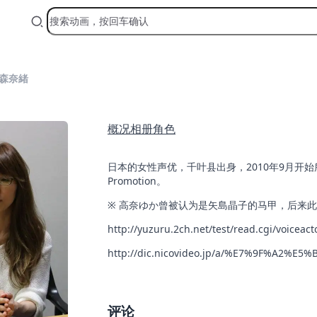
森奈緒
概况
相册
角色
日本的女性声优，千叶县出身，2010年9月开始所属事
Promotion。
※ 高奈ゆか曾被认为是矢島晶子的马甲，后来
http://yuzuru.2ch.net/test/read.cgi/voiceac
http://dic.nicovideo.jp/a/%E7%9F%A
评论