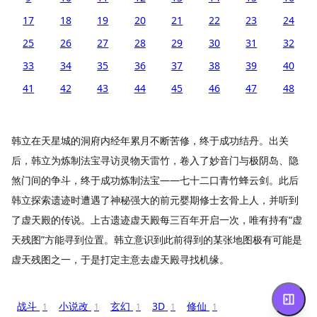
17
18
19
20
21
22
23
24
25
26
27
28
29
30
31
32
33
34
35
36
37
38
39
40
41
42
43
44
45
46
47
48
韩立在天星城的洞府内经年累月不断苦修，终于成功结丹。出关
后，韩立为炼制法宝寻访灵物天雷竹，卷入了妙音门与极阴岛、隐
煞门间的争斗，终于成功炼制法宝——七十二口青竹蜂云剑。此后
韩立探索遗迹时遭遇了神秘强大的前元婴期修士玄骨上人，并听到
了虚天殿的传说。上古遗迹虚天殿每三百年开启一次，唯有持有“虚
天残图”方能寻到位置。韩立意识到此前得到的某张地图极有可能是
虚天残图之一，于是打定主意去虚天殿寻找机缘。
战斗
小说改
玄幻
3D
修仙
1
1
1
1
1