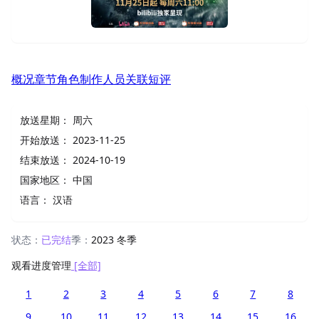
概况
章节
角色
制作人员
关联
短评
放送星期：
周六
开始放送：
2023-11-25
结束放送：
2024-10-19
国家地区：
中国
语言：
汉语
状态：
已完结
季：
2023 冬季
观看进度管理
[全部]
1
2
3
4
5
6
7
8
9
10
11
12
13
14
15
16