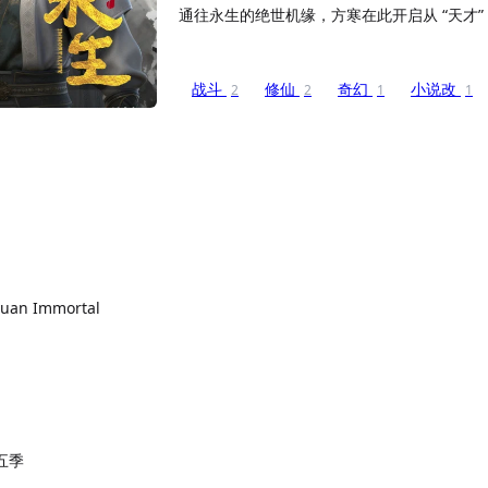
通往永生的绝世机缘，方寒在此开启从 “天才” 
战斗
修仙
奇幻
小说改
2
2
1
1
iyuan Immortal
五季