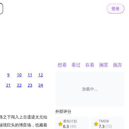
登录
想看
看过
在看
搁置
抛弃
9
10
11
12
21
22
23
24
加载中...
外部评分
路之下闯入上古遗迹太元仙
番组计划
TMDB
秘境巨头的博弈场，也藏着
6.3
7.3
(46)
(12)