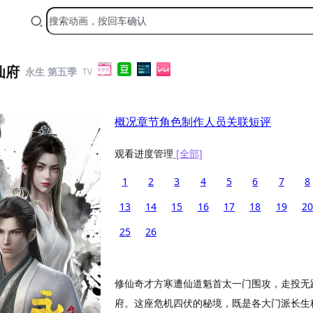
仙府
永生 第五季
TV
概况
章节
角色
制作人员
关联
短评
观看进度管理
[全部]
1
2
3
4
5
6
7
8
13
14
15
16
17
18
19
20
25
26
修仙奇才方寒遭仙道魁首太一门围攻，走投无
府。这座危机四伏的秘境，既是各大门派长生