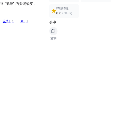
到 “枭雄” 的关键蜕变。
哔哩哔哩
8.6
(38.0k)
玄幻
3D
1
1
分享
复制