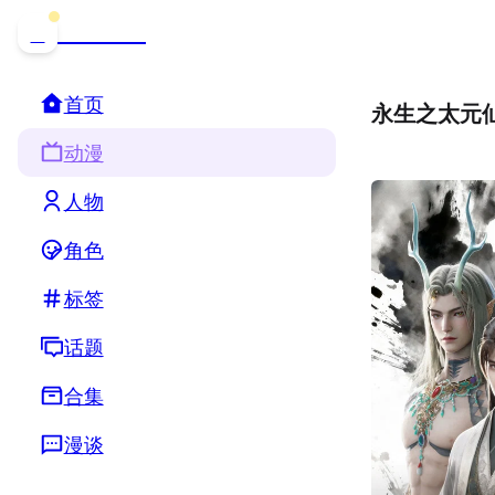
哒可哒可
D
首页
永生之太元
动漫
人物
角色
标签
话题
合集
漫谈