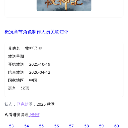
概况
章节
角色
制作人员
关联
短评
其他名：
牧神记 叁
放送星期：
开始放送：
2025-10-19
结束放送：
2026-04-12
国家地区：
中国
语言：
汉语
状态：
已完结
季：
2025 秋季
观看进度管理
[全部]
53
54
55
56
57
58
59
60