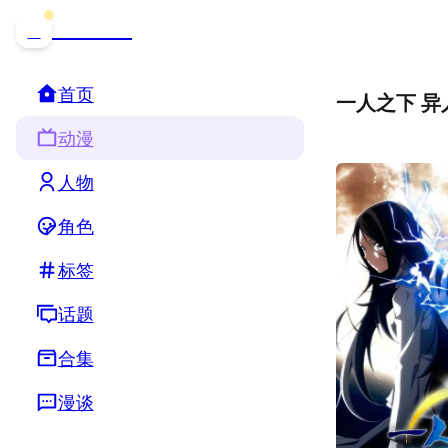
哒可哒可
D
首页
一人之下 异
动漫
人物
角色
标签
话题
合集
漫谈