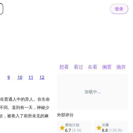
登录
想看
看过
在看
搁置
抛弃
9
10
11
12
加载中...
藏在普通人中的异人。在生命
的不同。直到有一天，神秘少
外部评分
砍，被卷入了前所未见的麻
番组计划
豆瓣
6.7
8.8
(3.1k)
(128.3k)