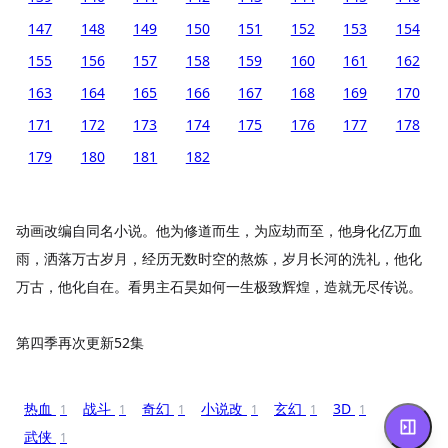
147
148
149
150
151
152
153
154
155
156
157
158
159
160
161
162
163
164
165
166
167
168
169
170
171
172
173
174
175
176
177
178
179
180
181
182
动画改编自同名小说。他为修道而生，为应劫而至，他身化亿万血
雨，洒落万古岁月，经历无数时空的熬炼，岁月长河的洗礼，他化
万古，他化自在。看男主石昊如何一生极致辉煌，造就无尽传说。
第四季再次更新52集
热血
战斗
奇幻
小说改
玄幻
3D
1
1
1
1
1
1
武侠
1