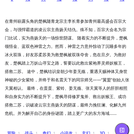
在青州崭露头角的楚枫随青龙宗主李长青参加青州最高盛会百宗大
会，与强悍霸道的凌云宗主燕扬天结仇。殊不知，百宗大会名为宗
门比试，实为燕扬天的一场惊世阴谋。 随着实力的不断提升，楚枫
领悟金、蓝双色神雷之力。然而，神雷之力意外惊动了沉睡多年的
冰火双珠，好友苏柔苏美为救楚枫被双珠夺舍，危在旦夕。为救好
友，楚枫踏上万妖山寻宝之路，誓要以此救出紫袍界灵师妖猴王，
搭救二苏。 途中，楚枫结识皇朝少年姜无殇，重遇天赐神体又身世
神秘的少女紫铃，并终于和名震天下的同宗师兄——“翼盟”创始人张
天翼相认。 最终，在蛋蛋、紫铃、姜无殇、张天翼等人的肝胆相照
和自身实力的不断提升下，楚枫寻得修罗鬼斧、救出妖猴王、成功
搭救二苏，识破凌云宗主燕扬天的阴谋，最终力挽狂澜、化解九州
危机。并为解开自己的身份谜团，踏上更广大的东方海域......
冒险
战斗
奇幻
小说改
玄幻
3D
1
1
1
1
1
1